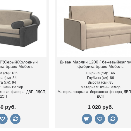
0"(Серый/Холодный
Диван Марлин 1200 ( бежевый/каппу
ка Браво Мебель
фабрика Браво Мебель
 (см): 185
Ширина (см): 146
а (см): 84
Глубина (см): 86
а (см): 94
Высота (см): 85
: Ткань Велюр
Материал: Ткань Велюр
езовая фанера, ДВП, ЛДСП,
Материал каркаса: березовая фанера, ДВП
ДСП
ДСП
50 руб.
1 028 руб.