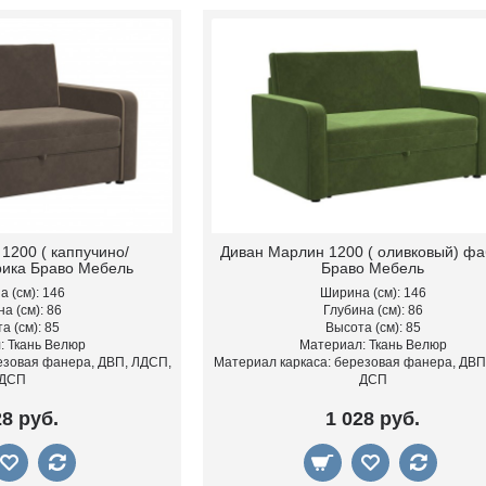
1200 ( каппучино/
Диван Марлин 1200 ( оливковый) фа
ика Браво Мебель
Браво Мебель
 (см): 146
Ширина (см): 146
а (см): 86
Глубина (см): 86
а (см): 85
Высота (см): 85
: Ткань Велюр
Материал: Ткань Велюр
езовая фанера, ДВП, ЛДСП,
Материал каркаса: березовая фанера, ДВП
ДСП
ДСП
28 руб.
1 028 руб.