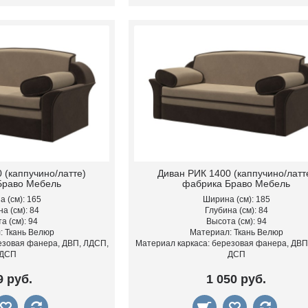
 (каппучино/латте)
Диван РИК 1400 (каппучино/латт
Браво Мебель
фабрика Браво Мебель
 (см): 165
Ширина (см): 185
а (см): 84
Глубина (см): 84
а (см): 94
Высота (см): 94
: Ткань Велюр
Материал: Ткань Велюр
езовая фанера, ДВП, ЛДСП,
Материал каркаса: березовая фанера, ДВП
ДСП
ДСП
9 руб.
1 050 руб.