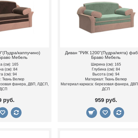
"(Пудра/каппучино)
Диван "РИК 1200"(Пудра/мята) фаб
Браво Мебель
Браво Мебель
 (см): 165
Ширина (см): 165
а (см): 84
Глубина (см): 84
а (см): 94
Высота (см): 94
: Ткань Велюр
Материал: Ткань Велюр
езовая фанера, ДВП, ЛДСП,
Материал каркаса: березовая фанера, ДВП
ДСП
ДСП
9 руб.
959 руб.