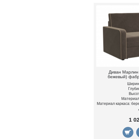
Диван Марлин 
бежевый) фабр
Ширина
Глубин
Высот
Материал
Материал каркаса: бер
1 0