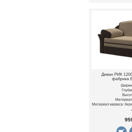
Диван РИК 1200
фабрика 
Ширина
Глубин
Высот
Материал
Материал каркаса: бер
95