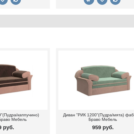
"(Пудра/каппучино)
Диван "РИК 1200"(Пудра/мята) фаб
Браво Мебель
Браво Мебель
9 руб.
959 руб.