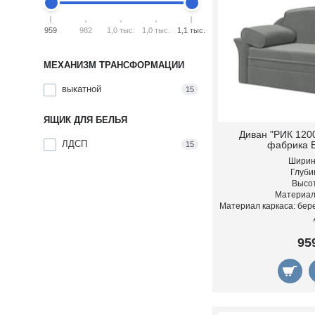
959
982
1,0 тыс.
1,0 тыс.
1,1 тыс.
МЕХАНИЗМ ТРАНСФОРМАЦИИ
выкатной
15
ЯЩИК ДЛЯ БЕЛЬЯ
Диван "РИК 120
ЛДСП
фабрика 
15
Ширина
Глубин
Высот
Материал
Материал каркаса: бер
95