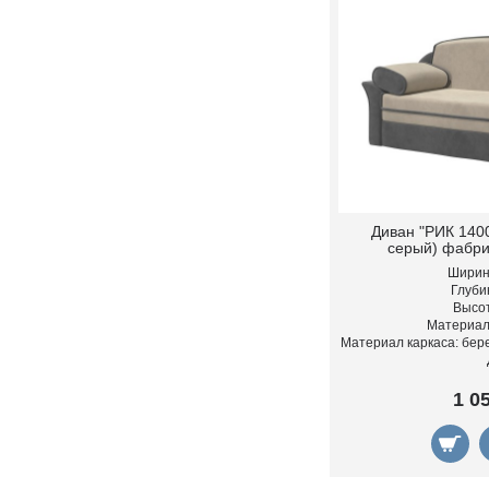
Диван "РИК 140
серый) фабри
Ширина
Глубин
Высот
Материал
Материал каркаса: бер
1 0