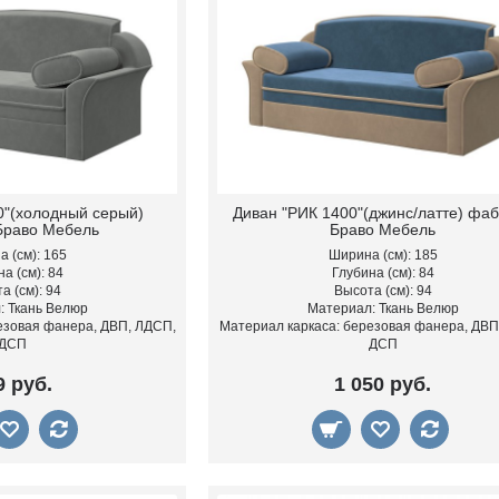
0"(холодный серый)
Диван "РИК 1400"(джинс/латте) фа
Браво Мебель
Браво Мебель
 (см): 165
Ширина (см): 185
а (см): 84
Глубина (см): 84
а (см): 94
Высота (см): 94
: Ткань Велюр
Материал: Ткань Велюр
езовая фанера, ДВП, ЛДСП,
Материал каркаса: березовая фанера, ДВП
ДСП
ДСП
9 руб.
1 050 руб.