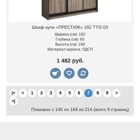
Шкаф-купе «ПРЕСТИЖ» 182 TTG.03
Ширина (см): 182
Глубина (см): 60
Высота (см): 240
Материал каркаса: ЛДСП
1 482 руб.
|<
<
1
2
3
4
5
6
7
8
9
>
>|
Показано с 145 по 168 из 214 (всего 9 страниц)