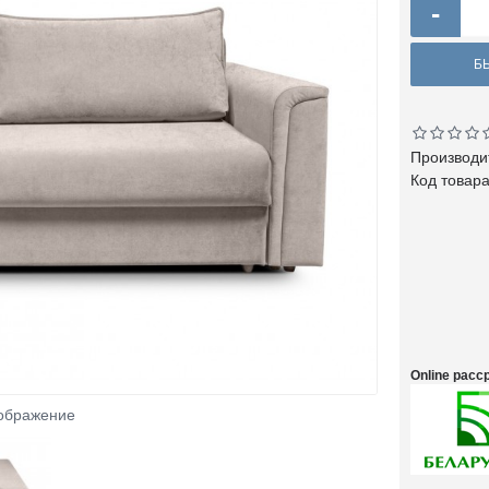
-
Б
Производи
Код товар
Online рас
зображение