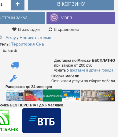
+
В КОРЗИНУ
ЫСТРЫЙ ЗАКАЗ
VIBER
В закладки
В сравнение
Array
Написать отзыв
/
тель:
Территория Сна
а:
bakardi
Доставка по Минску БЕСПЛАТНО
при заказе от 200 руб
узнать о
доставке в другие города
Сборка мебели
Оказываем услуги по сборке мебели
Рассрочка до 24 месяцев
срочка БЕЗ ПЕРЕПЛАТ до 6 месяцев