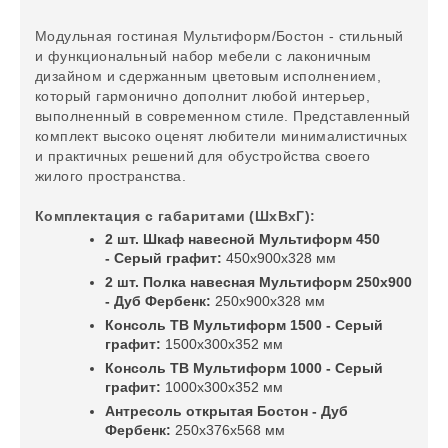
Модульная гостиная Мультиформ/Бостон - стильный
и функциональный набор мебели с лаконичным
дизайном и сдержанным цветовым исполнением,
который гармонично дополнит любой интерьер,
выполненный в современном стиле. Представленный
комплект высоко оценят любители минималистичных
и практичных решений для обустройства своего
жилого пространства.
Комплектация с габаритами (ШхВхГ):
2 шт.
Шкаф навесной Мультиформ 450
-
Серый графит
:
450х900х328 мм
2 шт. Полка навесная Мультиформ 250х900
- Дуб Фербенк
:
250х900х328 мм
Консоль ТВ Мультиформ 1500 - Серый
графит
:
1500х300х352 мм
Консоль ТВ Мультиформ 1000 - Серый
графит
:
1000х300х352 мм
Антресоль открытая Бостон - Дуб
Фербенк:
250х376х568 мм