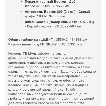
Пенал открытый Бостон - Дуб
Фербенк:
250х2072х568 мм
Антресоль Бостон 800 (2 ств.) -
Серый
графит
:
800х376х568 мм
Шкаф Бостон (Набор 800, 2 ств., СА1, В1)
-
Серый графит
:
800х2072х568 мм
Общие габариты (ШхВхГ):
3550х2448х568 мм
Размер ниши под ТВ (ШхВ):
1500х1301 мм
Консоль ТВ Мультиформ - стильная и
функциональная модель с лаконичным дизайном и
сдержанным цветовым исполнением, которая
гармонично дополнит интерьер гостиной, а также
спальни или детской комнаты. Изделие оборудовано
тремя выдвижными ящиками на направляющих
скрытого монтажа, что не только обеспечивает
плавное и бесшумное открывание, но и придает
консоли эстетичный внешний вид. Такой
универсальный предмет мебели высоко оценят
любители минималистичных и практичных решений
для обустройства своего жилого пространства.