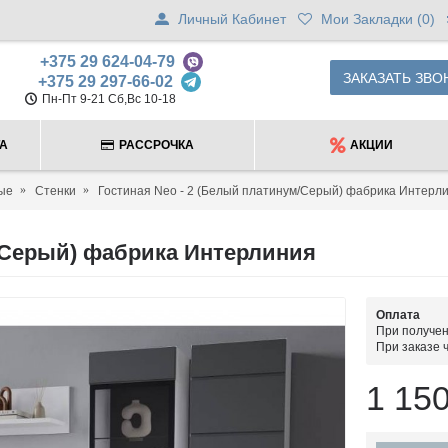
Личный Кабинет
Мои Закладки (
0
)
+375 29 624-04-79
ЗАКАЗАТЬ ЗВО
+375 29 297-66-02
Пн-Пт 9-21 Сб,Вс 10-18
ТА
РАССРОЧКА
АКЦИИ
ые
Стенки
Гостиная Neo - 2 (Белый платинум/Серый) фабрика Интерл
м/Серый) фабрика Интерлиния
Оплата
При получен
При заказе 
1 150