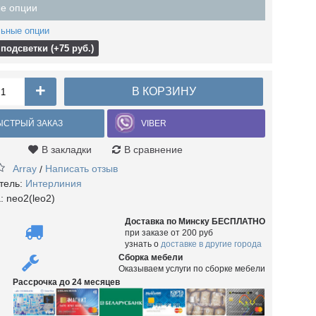
е опции
ьные опции
подсветки (+75 руб.)
+
В КОРЗИНУ
ЫСТРЫЙ ЗАКАЗ
VIBER
В закладки
В сравнение
Array
Написать отзыв
/
тель:
Интерлиния
а:
neo2(leo2)
Доставка по Минску БЕСПЛАТНО
при заказе от 200 руб
узнать о
доставке в другие города
Сборка мебели
Оказываем услуги по сборке мебели
Рассрочка до 24 месяцев