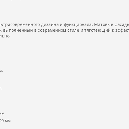
льтрасовременного дизайна и функционала. Матовые фасады
р, выполненный в современном стиле и тяготеющий к эффе
льно.
м.
г.
мм
00 мм