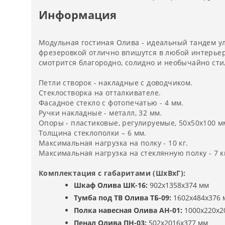
Информация
Модульная гостиная Олива - идеальный тандем у
фрезеровкой отлично впишутся в любой интерье
смотрится благородно, солидно и необычайно сти
Петли створок - накладные с доводчиком.
Стеклостворка на отталкивателе.
Фасадное стекло с фотопечатью - 4 мм.
Ручки накладные - металл, 32 мм.
Опоры - пластиковые, регулируемые, 50х50х100 м
Толщина стеклополки – 6 мм.
Максимальная нагрузка на полку - 10 кг.
Максимальная нагрузка на стеклянную полку - 7 к
Комплектация с габаритами (ШхВхГ):
Шкаф Олива ШК-16
:
902х1358х374 мм
Тумба под ТВ Олива ТБ-09
:
1602х484х376 
Полка навесная Олива АН-01
:
1000х220х2
Пенал Олива ПН-03
:
502х2016х377 мм