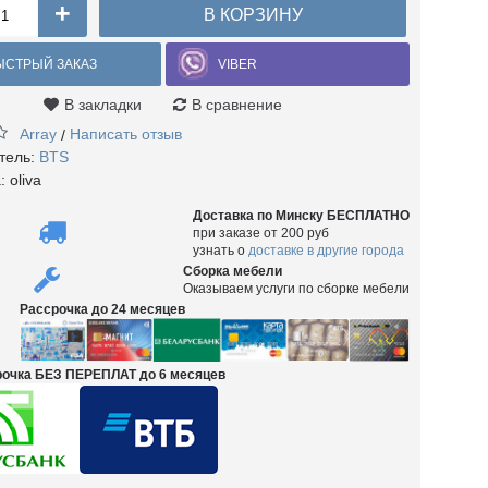
+
В КОРЗИНУ
ЫСТРЫЙ ЗАКАЗ
VIBER
В закладки
В сравнение
Array
Написать отзыв
/
тель:
BTS
а:
oliva
Доставка по Минску БЕСПЛАТНО
при заказе от 200 руб
узнать о
доставке в другие города
Сборка мебели
Оказываем услуги по сборке мебели
Рассрочка до 24 месяцев
срочка БЕЗ ПЕРЕПЛАТ до 6 месяцев