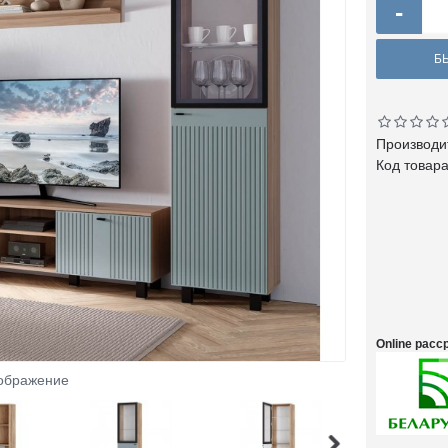
-
Б
Производи
Код товар
Online рас
зображение