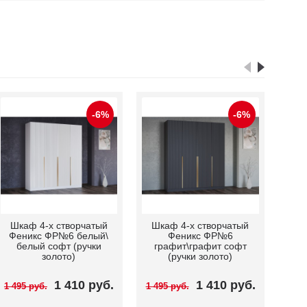
-6%
-6%
Шкаф 4-x cтворчатый
Шкаф 4-x cтворчатый
Феникс ФР№6
Феникс ФР№2
графит\графит софт
кашемир\капучино
(ручки черные)
софт (ручки золото)
1 410 руб.
1 410 руб.
1 495 руб.
1 495 руб.