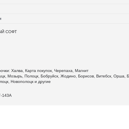
м
ЫЙ СОФТ
очки: Халва, Карта покупок, Черепаха, Магнит
уцк, Мозырь, Полоцк, Бобруйск, Жодино, Борисов, Витебск, Орша, Б
лоцк, Новополоцк и другие
7-143А