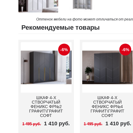
Оттенок мебели на фото может отличаться от реаль
Рекомендуемые товары
-6%
-6%
-6%
ШКАФ 4-X
ШКАФ 4-X
CТВОРЧАТЫЙ
CТВОРЧАТЫЙ
4
ФЕНИКС ФР№4
ФЕНИКС ФР№4 белый\
Т
ГРАФИТ\ГРАФИТ
белый софт
СОФТ
руб.
1 410 руб.
1 410 руб.
1 495 руб.
1 495 руб.