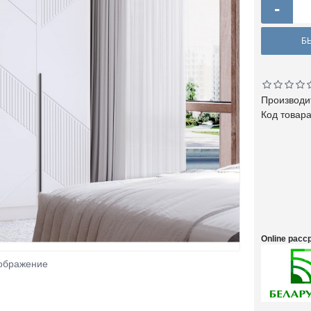
-
Б
Производи
Код товар
Online рас
зображение