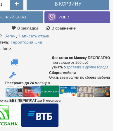
+
В КОРЗИНУ
ЫСТРЫЙ ЗАКАЗ
VIBER
В закладки
В сравнение
Array
Написать отзыв
/
тель:
Территория Сна
а:
fenix
Доставка по Минску БЕСПЛАТНО
при заказе от 200 руб
узнать о
доставке в другие города
Сборка мебели
Оказываем услуги по сборке мебели
Рассрочка до 24 месяцев
срочка БЕЗ ПЕРЕПЛАТ до 6 месяцев