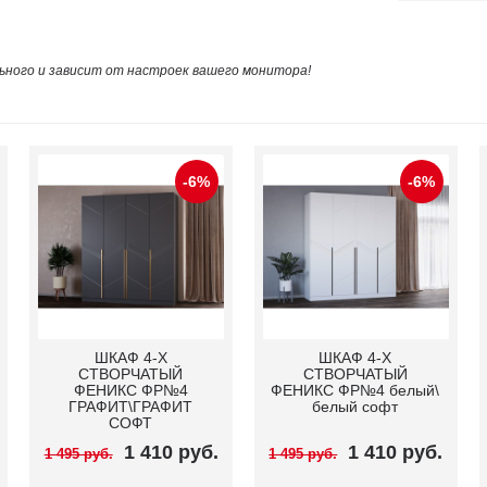
ного и зависит от настроек вашего монитора!
-6%
-6%
Шкаф 4-x cтворчатый
Шкаф 4-x cтворчатый
Феникс ФР№6 белый\
Феникс ФР№6
белый софт (ручки
графит\графит софт
золото)
(ручки золото)
1 410 руб.
1 410 руб.
1 495 руб.
1 495 руб.