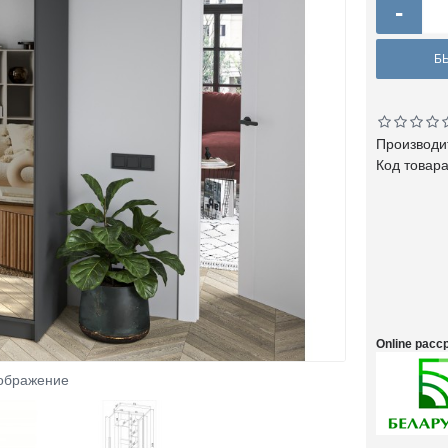
-
Б
Производи
Код товар
Online рас
зображение