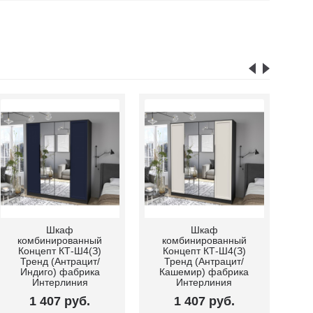
Шкаф
Шкаф
комбинированный
комбинированный
к
Концепт КТ-Ш4(З)
Концепт КТ-Ш4(З)
К
Тренд (Антрацит/
Тренд (Антрацит/
Индиго) фабрика
Кашемир) фабрика
К
Интерлиния
Интерлиния
1 407 руб.
1 407 руб.