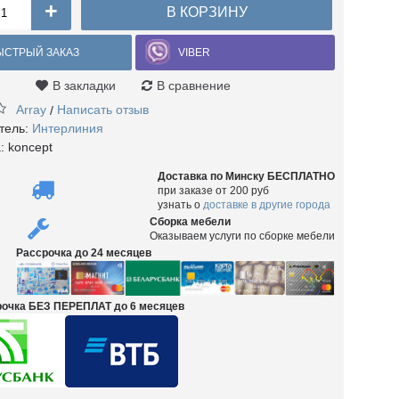
+
В КОРЗИНУ
ЫСТРЫЙ ЗАКАЗ
VIBER
В закладки
В сравнение
Array
Написать отзыв
/
тель:
Интерлиния
а:
koncept
Доставка по Минску БЕСПЛАТНО
при заказе от 200 руб
узнать о
доставке в другие города
Сборка мебели
Оказываем услуги по сборке мебели
Рассрочка до 24 месяцев
срочка БЕЗ ПЕРЕПЛАТ до 6 месяцев