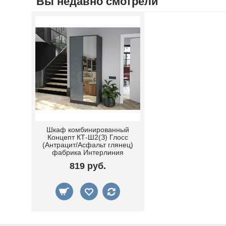
Вы недавно смотрели
Шкаф комбинированный
Концепт КТ-Ш2(З) Глосс
(Антрацит/Асфальт глянец)
фабрика Интерлиния
819 руб.