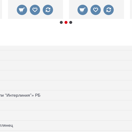
и “Интерлиния”» РБ
глянец