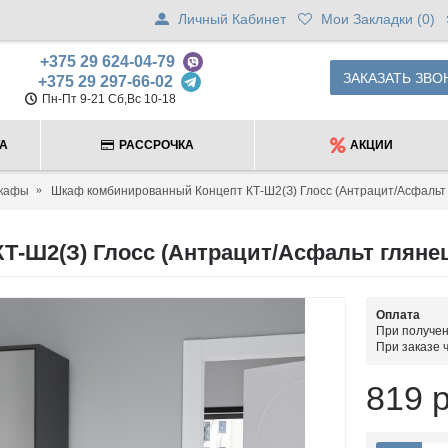
Личный Кабинет
Мои Закладки (
0
)
+375 29 624-04-79
ЗАКАЗАТЬ ЗВО
+375 29 297-66-02
Пн-Пт 9-21 Сб,Вс 10-18
ТА
РАССРОЧКА
АКЦИИ
шкафы
Шкаф комбинированный Концепт КТ-Ш2(З) Глосс (Антрацит/Асфальт
-Ш2(З) Глосс (Антрацит/Асфальт гляне
Оплата
При получен
При заказе 
819 р