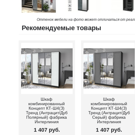
Оттенок мебели на фото может отличаться от реаль
Рекомендуемые товары
Шкаф
Шкаф
ый
комбинированный
комбинированный
З)
Концепт КТ-Ш4(З)
Концепт КТ-Ш4(З)
Дуб
Тренд (Антрацит/Дуб
Тренд (Антрацит/Дуб
ка
Полярный) фабрика
Серый) фабрика
Интерлиния
Интерлиния
1 407 руб.
1 407 руб.