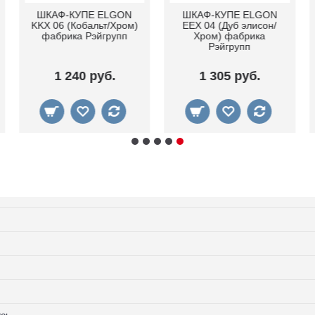
Шкаф-купе Elgon YYX
Шкаф-купе Elgon YSX
02 (Ясень снежный)
02 (ясень снежный/
фабрика Рэйгрупп
сосна натуральная)
фабрика Рэйгрупп
965 руб.
965 руб.
усь