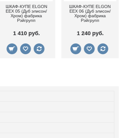
Шкаф-купе Elgon YYX
ШКАФ-КУПЕ ELGON
Ш
04 (Ясень снежный)
YYX 03 (Ясень
фабрика Рэйгрупп
снежный) фабрика
ф
Рэйгрупп
1 020 руб.
1 230 руб.