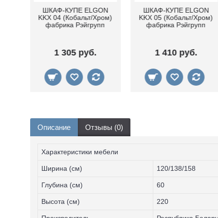
Шкаф-купе Elgon YYX
Шкаф-купе Elgon YSX
03 (Ясень снежный)
03 (ясень снежный/
фабрика Рэйгрупп
сосна натуральная)
фабрика Рэйгрупп
905 руб.
905 руб.
Описание
Отзывы (0)
Характеристики мебели
Ширина (см)
120/138/158
Глубина (см)
60
Высота (см)
220
Производитель
Республика Белар