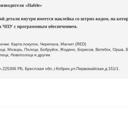
изводителя «
Hafele
»
й детали внутри имеется наклейка со штрих-кодом, на котор
ах ЧПУ с программным обеспечением.
очки: Карта покупок, Черепаха, Магнит (RED)
уцк, Мозырь, Полоцк, Бобруйск, Жодино, Борисов, Витебск, Орша, Б
лоцк, Новополоцк и другие
225306 РБ, Брестская обл.,г.Кобрин,ул.Первомайская,д.151/1.