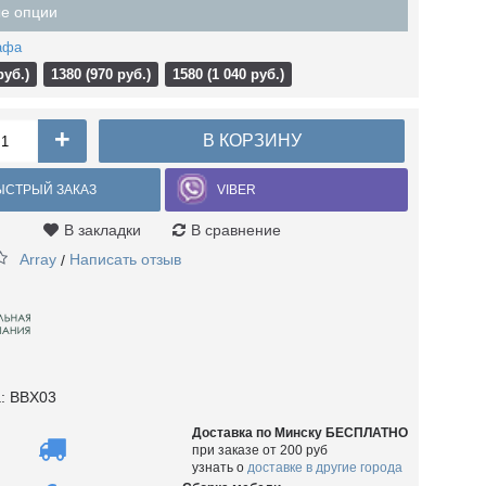
е опции
афа
руб.)
1380 (970 руб.)
1580 (1 040 руб.)
+
В КОРЗИНУ
ЫСТРЫЙ ЗАКАЗ
VIBER
В закладки
В сравнение
Array
Написать отзыв
/
а:
BBX03
Доставка по Минску БЕСПЛАТНО
при заказе от 200 руб
узнать о
доставке в другие города