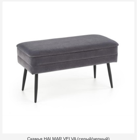
Скамья HALMAR VELVA (серый/черный)