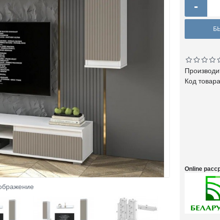
-
Б
Производи
Код товар
Online рас
зображение