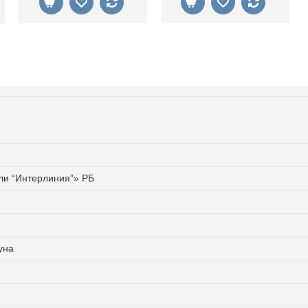
и “Интерлиния”» РБ
уна