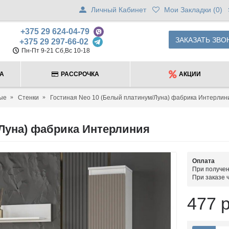
Личный Кабинет
Мои Закладки (
0
)
+375 29 624-04-79
ЗАКАЗАТЬ ЗВО
+375 29 297-66-02
Пн-Пт 9-21 Сб,Вс 10-18
ТА
РАССРОЧКА
АКЦИИ
ые
Стенки
Гостиная Neo 10 (Белый платинум/Луна) фабрика Интерлин
/Луна) фабрика Интерлиния
Оплата
При получен
При заказе 
477 р