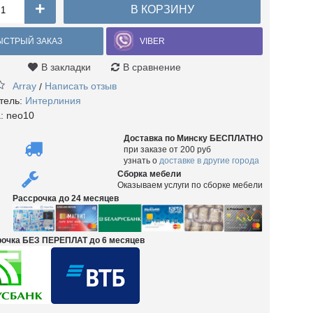
+
В КОРЗИНУ
ЫСТРЫЙ ЗАКАЗ
VIBER
В закладки
В сравнение
Array
Написать отзыв
/
тель:
Интерлиния
а:
neo10
Доставка по Минску БЕСПЛАТНО
при заказе от 200 руб
узнать о
доставке в другие города
Сборка мебели
Оказываем услуги по сборке мебели
Рассрочка до 24 месяцев
срочка БЕЗ ПЕРЕПЛАТ до 6 месяцев